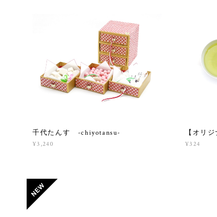
千代たんす -chiyotansu-
【オリジナル
¥3,240
¥324