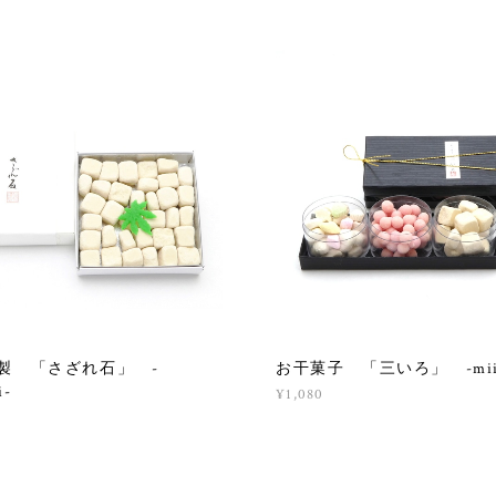
製 「さざれ石」 -
お干菓子 「三いろ」 -miir
i-
¥1,080