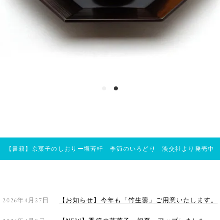
【書籍】京菓子のしおりー塩芳軒 季節のいろどり 淡交社より発売中
2026年4月27日
【お知らせ】今年も「竹生羹」ご用意いたします。