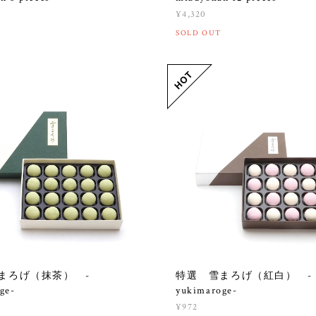
¥4,320
SOLD OUT
まろげ（抹茶） -
特選 雪まろげ（紅白） -
ge-
yukimaroge-
¥972