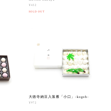
¥432
SOLD OUT
大徳寺納豆入落雁「小口」-kogoh-
¥972