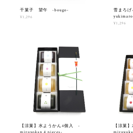
干菓子 望午 -bougo-
雪まろげ
yukimarog
¥1,296
¥1,296
【涼菓】水ようかん4個入 -
【涼菓】
mizuyokan 4 pieces-
mizuyoka