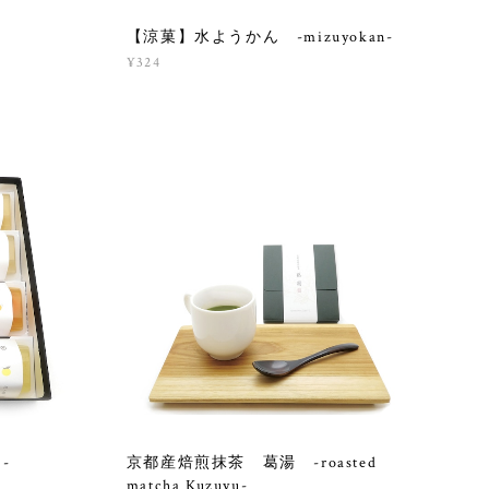
【涼菓】水ようかん -mizuyokan-
¥324
-
京都産焙煎抹茶 葛湯 -roasted
matcha Kuzuyu-