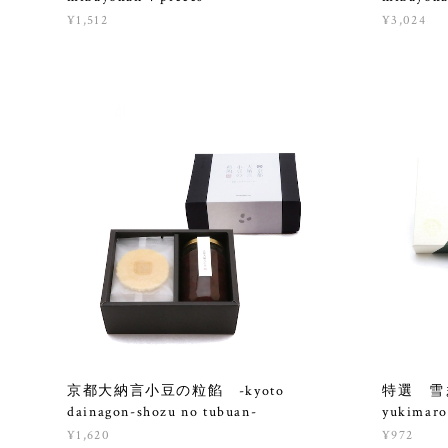
¥1,512
¥3,024
京都大納言小豆の粒餡 -kyoto
特選 雪
dainagon-shozu no tubuan-
yukimaro
¥1,620
¥972