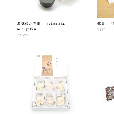
濃抹茶水羊羹 -koimatcha
銘菓 「聚
mizuyokan -
¥237
¥2,592