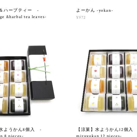
＆ハーブティー -
よーかん -yokan-
e &harbal tea leaves-
¥972
水ようかん8個入 -
【涼菓】水ようかん12個入 
n 8 pieces-
mizuyokan 12 pieces-