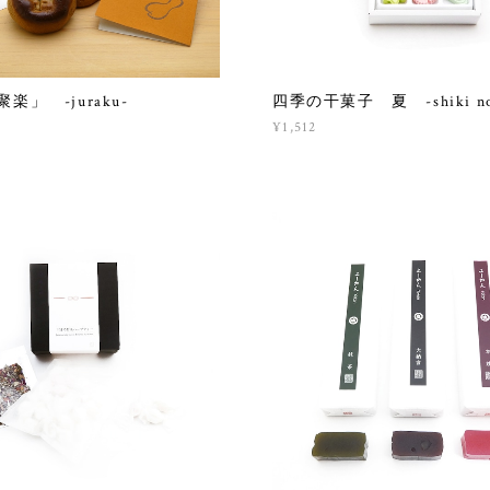
楽」 -juraku-
四季の干菓子 夏 -shiki no h
¥1,512