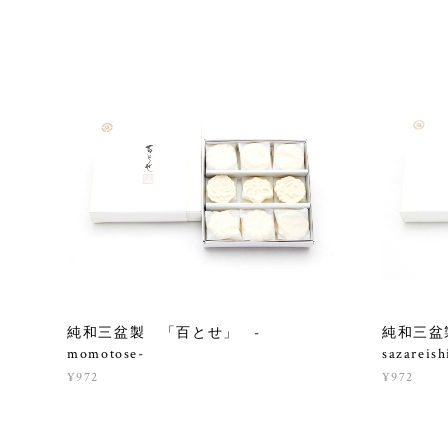
純和三盆製 「百とせ」 -
純和三盆
momotose-
sazareish
¥972
¥972