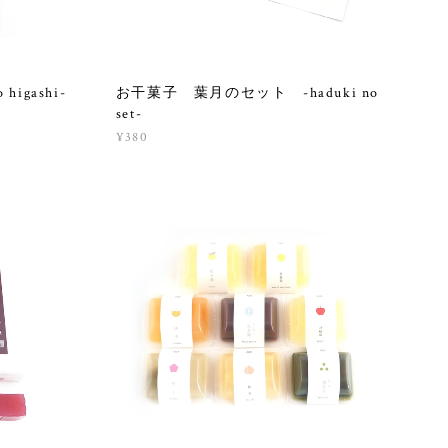
igashi-
お干菓子 葉月のセット -haduki no
set-
¥380