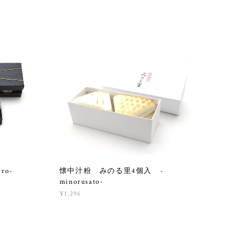
o-
懐中汁粉 みのる里4個入 -
minorusato-
¥1,296