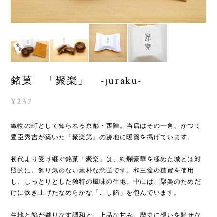
銘菓 「聚楽」 -juraku-
¥237
織物の町として知られる京都・西陣。当店はその一角、かつて
豊臣秀吉が築いた「聚楽第」の跡地に暖簾を掲げています。
初代より受け継ぐ銘菓「聚楽」は、絢爛豪華を極めた城とは対
照的に、飾り気のない素朴な意匠です。和三盆の糖蜜を使用
し、しっとりとした独特の風味の生地。中には、聚楽のためだ
けに炊き上げたなめらかな「こし餡」を包んでいます。
生地と餡が織りなす調和と、上品な甘み。歴史に想いを馳せな