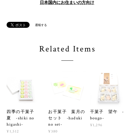
日本国内にお住まいの方向け
通報する
Related Items
四季の干菓子
お干菓子 葉月の
干菓子 望午 -
夏 -shiki no
セット -haduki
bougo-
higashi-
no set-
¥1,296
¥1,512
¥380