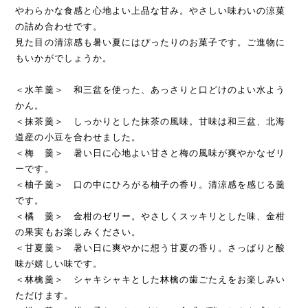
やわらかな食感と心地よい上品な甘み。やさしい味わいの涼菓
の詰め合わせです。
見た目の清涼感も暑い夏にはぴったりのお菓子です。ご進物に
もいかがでしょうか。
＜水羊羹＞ 和三盆を使った、あっさりと口どけのよい水よう
かん。
＜抹茶羹＞ しっかりとした抹茶の風味。甘味は和三盆、北海
道産の小豆を合わせました。
＜梅 羹＞ 暑い日に心地よい甘さと梅の風味が爽やかなゼリ
ーです。
＜柚子羹＞ 口の中にひろがる柚子の香り。清涼感を感じる羹
です。
＜橘 羹＞ 金柑のゼリー。やさしくスッキリとした味、金柑
の果実もお楽しみください。
＜甘夏羹＞ 暑い日に爽やかに想う甘夏の香り。さっぱりと酸
味が嬉しい味です。
＜林檎羹＞ シャキシャキとした林檎の歯ごたえをお楽しみい
ただけます。