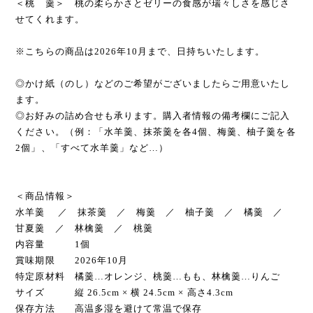
＜桃 羹＞ 桃の柔らかさとゼリーの食感が瑞々しさを感じさ
せてくれます。
※こちらの商品は2026年10月まで、日持ちいたします。
◎かけ紙（のし）などのご希望がございましたらご用意いたし
ます。
◎お好みの詰め合せも承ります。購入者情報の備考欄にご記入
ください。（例：「水羊羹、抹茶羹を各4個、梅羹、柚子羹を各
2個」、「すべて水羊羹」など…）
＜商品情報＞
水羊羹 ／ 抹茶羹 ／ 梅羹 ／ 柚子羹 ／ 橘羹 ／
甘夏羹 ／ 林檎羹 ／ 桃羹
内容量 1個
賞味期限 2026年10月
特定原材料 橘羹…オレンジ、桃羹…もも、林檎羹…りんご
サイズ 縦 26.5cm × 横 24.5cm × 高さ4.3cm
保存方法 高温多湿を避けて常温で保存