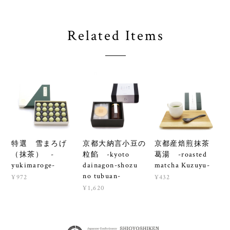
Related Items
特選 雪まろげ
京都大納言小豆の
京都産焙煎抹茶
（抹茶） -
粒餡 -kyoto
葛湯 -roasted
yukimaroge-
dainagon-shozu
matcha Kuzuyu-
no tubuan-
¥972
¥432
¥1,620